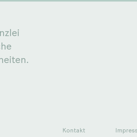
nzlei
che
heiten.
Kontakt
Impres