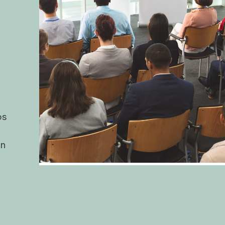
os
on